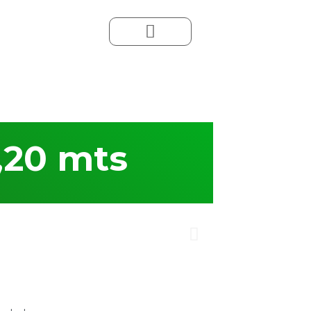
o
,20 mts